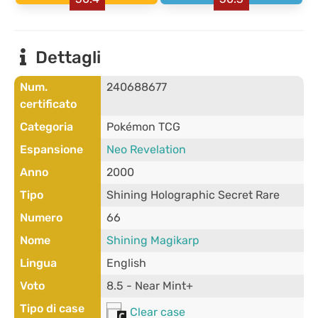
Dettagli
Num.
240688677
certificato
Categoria
Pokémon TCG
Espansione
Neo Revelation
Anno
2000
Tipo
Shining Holographic Secret Rare
Numero
66
Nome
Shining Magikarp
Lingua
English
Voto
8.5 - Near Mint+
Tipo di case
Clear case