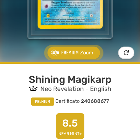
PREMIUM
Zoom
Shining Magikarp
Neo Revelation - English
PREMIUM
Certificato
240688677
8.5
NEAR MINT+