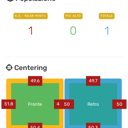
8.5 - NEAR MINT+
PIÙ ALTO
TOTALE
1
0
1
Centering
49.6
49.7
51.8
Fronte
48.2
50
Retro
50
50.4
50.3