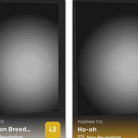
CG
POKÉMON TCG
4.0
Pokémon Breeder Fields
Ho-oh
Revelation
Neo Revelation