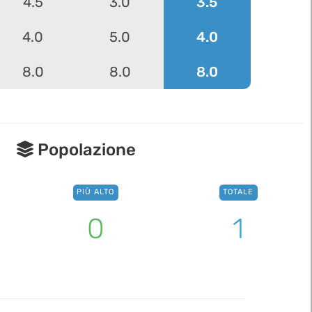
4.5
3.0
3.5
4.0
5.0
4.0
8.0
8.0
8.0
Popolazione
PIÙ ALTO
TOTALE
0
1