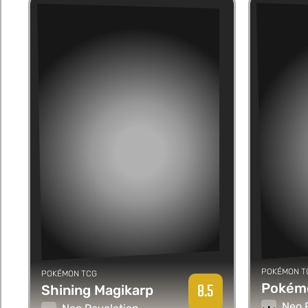
POKÉMON T
POKÉMON TCG
8.5
Shining Magikarp
Neo 