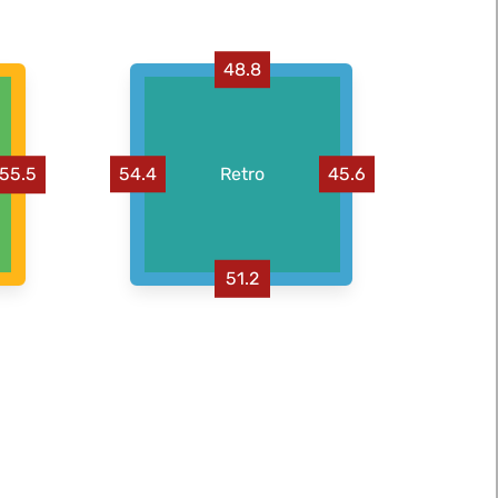
48.8
54.4
Retro
45.6
55.5
51.2