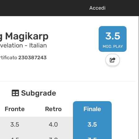
Accedi
g Magikarp
3.5
elation - Italian
MOD. PLAY
tificato
230387243
Subgrade
Fronte
Retro
Finale
3.5
4.0
3.5