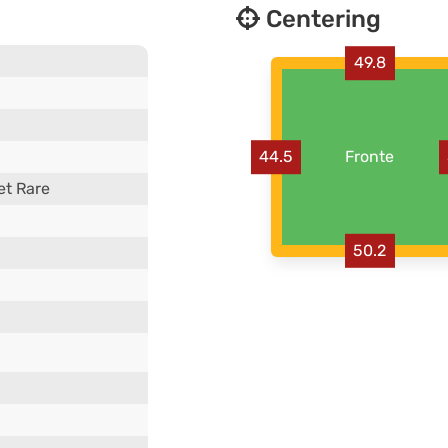
Centering
49.8
44.5
Fronte
et Rare
50.2