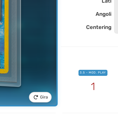
Lati
Angoli
Centering
3.5 - MOD. PLAY
1
Gira