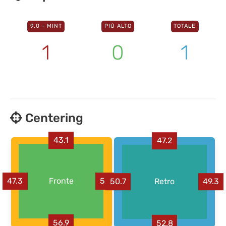
9.0 - MINT
PIÙ ALTO
TOTALE
1
0
1
Centering
43.1
47.2
47.3
Fronte
52.7
50.7
Retro
49.3
56.9
52.8