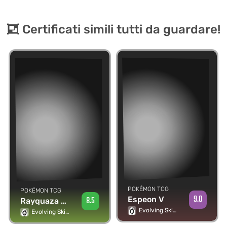
Certificati simili tutti da guardare!
POKÉMON TCG
POKÉMON TCG
9.0
8.5
Espeon V
Rayquaza VMAX
Evolving Skies
Evolving Skies