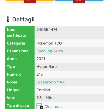
Dettagli
Num.
240354474
certificato
Categoria
Pokémon TCG
Espansione
Evolving Skies
Anno
2021
Tipo
Hyper Rare
Numero
213
Nome
Lycanroc VMAX
Lingua
English
Voto
9.5 - Mint+
Tipo di case
Clear case