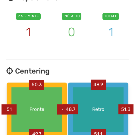
9.5 - MINT+
PIÙ ALTO
TOTALE
1
0
1
Centering
48.9
50.3
48.7
Retro
51.3
51
Fronte
49
51.1
49.7