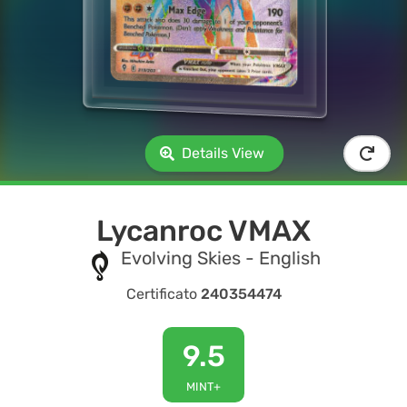
Details View
Lycanroc VMAX
Evolving Skies - English
Certificato
240354474
9.5
MINT+