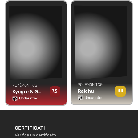
POKÉMON TCG
POKÉMON TCG
9.0
7.5
Raichu
Kyogre & Groudon Legend
Undaunted
Undaunted
CERTIFICATI
Verifica un certificato