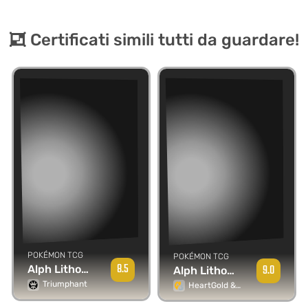
Certificati simili tutti da guardare!
POKÉMON TCG
POKÉMON TCG
8.5
9.0
Alph Lithograph
Alph Lithograph
Triumphant
HeartGold & SoulSilver