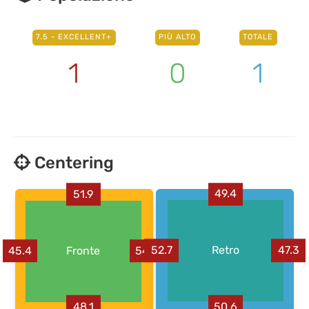
7.5 - EXCELLENT+
PIÙ ALTO
TOTALE
1
0
1
Centering
49.4
51.9
52.7
Retro
47.3
45.4
Fronte
54.6
50.6
48.1