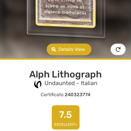
Details View
Alph Lithograph
Undaunted - Italian
Certificato
240323774
7.5
EXCELLENT+