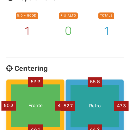
5.0 - GOOD
PIÙ ALTO
TOTALE
1
0
1
Centering
53.9
55.8
50.3
Fronte
49.7
52.7
Retro
47.3
46.1
44.2