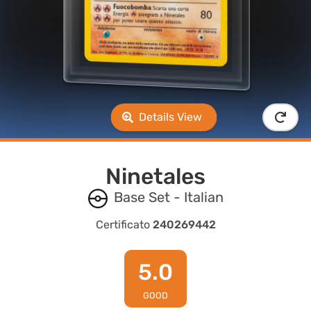
Details View
Ninetales
Base Set - Italian
Certificato
240269442
5.0
GOOD