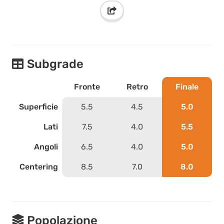
Subgrade
Fronte
Retro
Finale
Superficie
5.5
4.5
5.0
Lati
7.5
4.0
5.5
Angoli
6.5
4.0
5.0
Centering
8.5
7.0
8.0
Popolazione