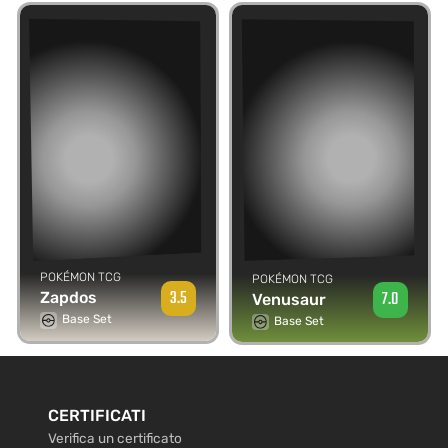
POKÉMON TCG
POKÉMON TCG
3.5
7.0
Zapdos
Venusaur
Base Set
Base Set
CERTIFICATI
Verifica un certificato