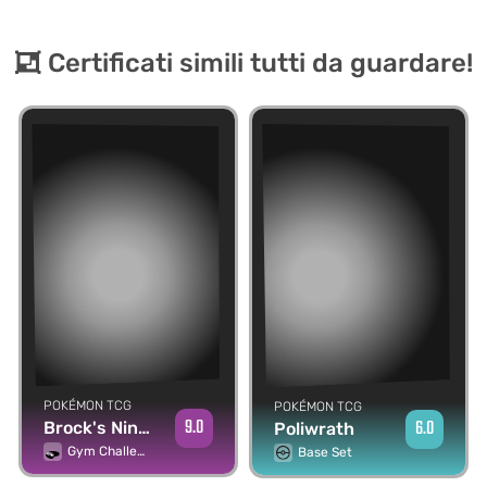
Certificati simili tutti da guardare!
POKÉMON TCG
POKÉMON TCG
9.0
6.0
Brock's Ninetales
Poliwrath
Gym Challenge
Base Set