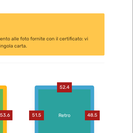
o alle foto fornite con il certificato: vi
ingola carta.
52.4
53.6
51.5
Retro
48.5