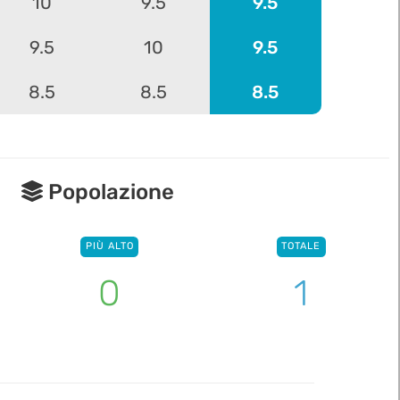
10
9.5
9.5
9.5
10
9.5
8.5
8.5
8.5
Popolazione
PIÙ ALTO
TOTALE
0
1