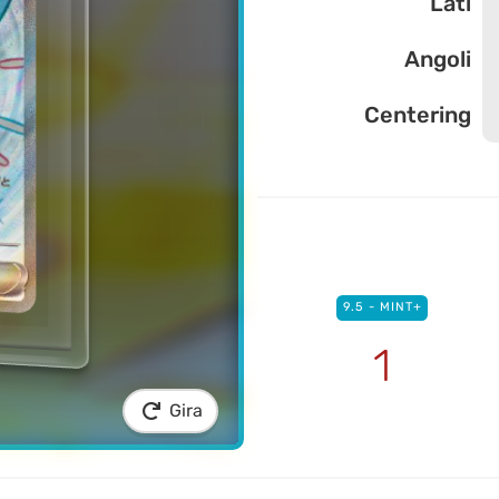
Lati
Angoli
Centering
9.5 - MINT+
1
Gira