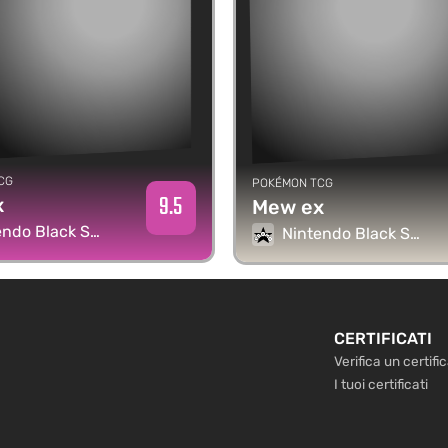
CG
POKÉMON TCG
9.5
x
Mew ex
o Black Star Promos
Nintendo Black Star Promos
CERTIFICATI
Verifica un certifi
I tuoi certificati