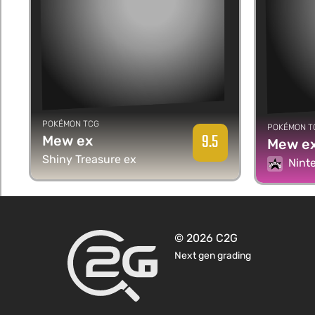
POKÉMON TCG
POKÉMON T
9.5
Mew ex
Mew e
Shiny Treasure ex
Nintend
© 2026 C2G
Next gen grading