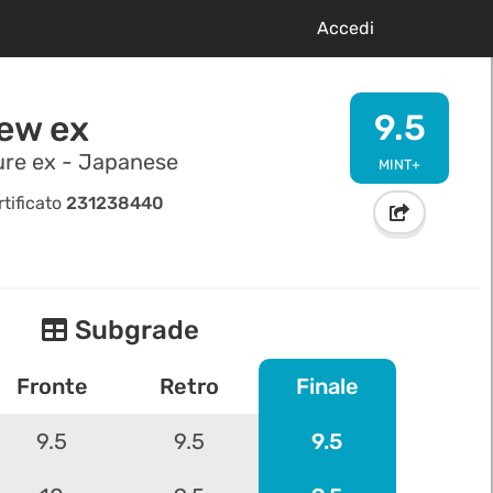
Accedi
9.5
ew ex
ure ex - Japanese
MINT+
tificato
231238440
Subgrade
Fronte
Retro
Finale
9.5
9.5
9.5