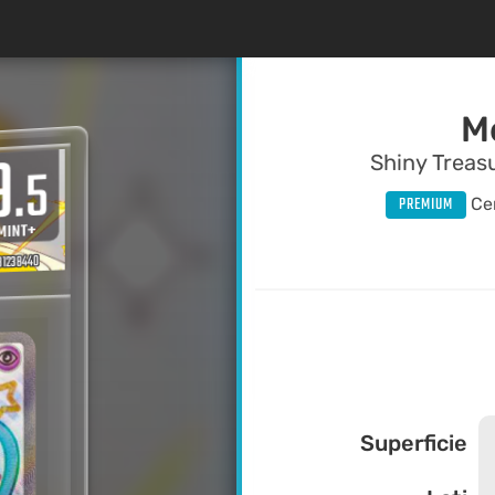
M
9
Shiny Treas
.5
PREMIUM
Cer
MINT+
1238440
31238440
31238440
Superficie