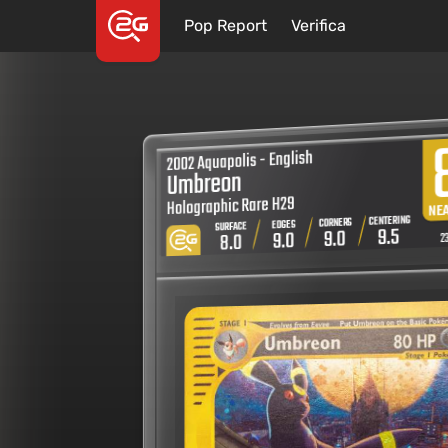
Pop Report
Verifica
2002 Aquapolis - English
Umbreon
Holographic Rare H29
NE
CENTERING
CORNERS
EDGES
SURFACE
9.5
9.0
23
9.0
8.0
2
v9
STAFF