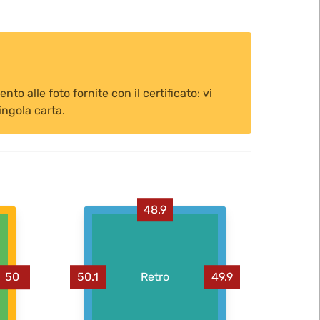
o alle foto fornite con il certificato: vi
ingola carta.
48.9
50.1
Retro
49.9
50