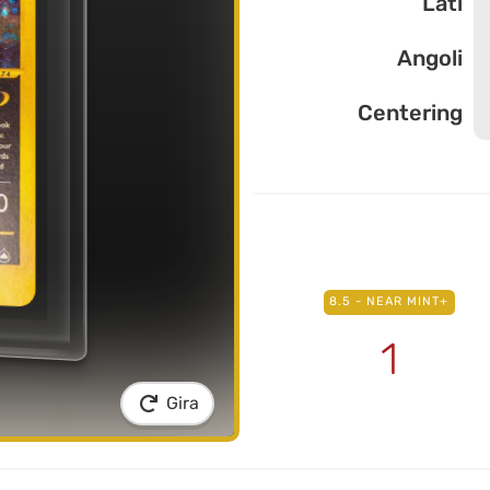
Lati
Angoli
Centering
8.5 - NEAR MINT+
1
Gira