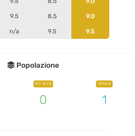
9.5
8.5
9.0
9.5
8.5
9.0
n/a
9.5
9.5
Popolazione
PIÙ ALTO
TOTALE
0
1