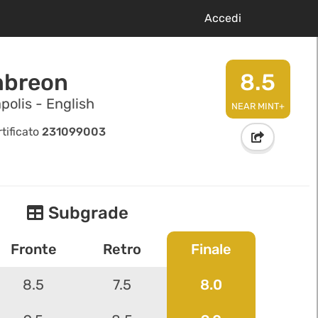
Accedi
breon
8.5
polis - English
NEAR MINT+
tificato
231099003
Subgrade
Fronte
Retro
Finale
8.5
7.5
8.0