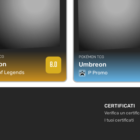
CG
POKÉMON TCG
8.0
on
Umbreon
 of Legends
P Promo
CERTIFICATI
Verifica un certifi
I tuoi certificati