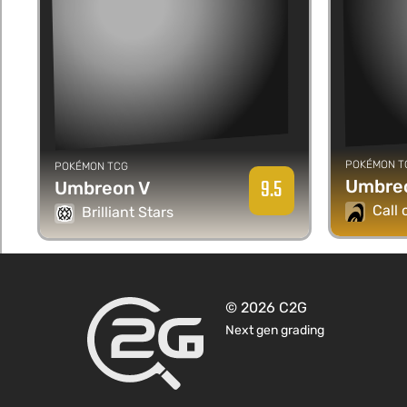
POKÉMON T
POKÉMON TCG
9.5
Umbre
Umbreon V
Call
Brilliant Stars
© 2026 C2G
Next gen grading