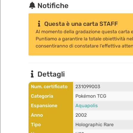
Notifiche
Questa è una carta STAFF
Al momento della gradazione questa carta er
Puntiamo a garantire la totale obiettività nel
consentiranno di constatare l'effettiva atten
Dettagli
Num. certificato
231099003
Categoria
Pokémon TCG
Espansione
Aquapolis
Anno
2002
Tipo
Holographic Rare