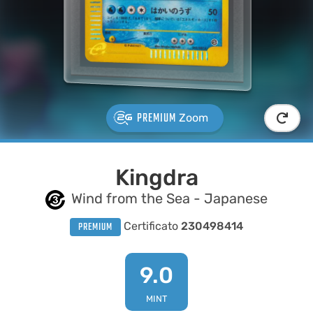
PREMIUM
Zoom
Kingdra
Wind from the Sea - Japanese
PREMIUM
Certificato
230498414
9.0
MINT