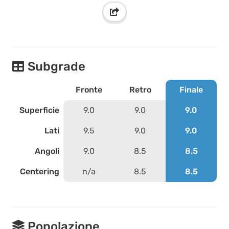
Subgrade
Fronte
Retro
Finale
Superficie
9.0
9.0
9.0
Lati
9.5
9.0
9.0
Angoli
9.0
8.5
8.5
Centering
n/a
8.5
8.5
Popolazione