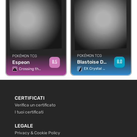
POKÉMON TCG
POKÉMON TCG
8.0
8.5
Blastoise Delta Species
Espeon
EX Crystal Guardians
Crossing the Ruins...
CERTIFICATI
Verifica un certificato
I tuoi certificati
LEGALE
Privacy & Cookie Policy